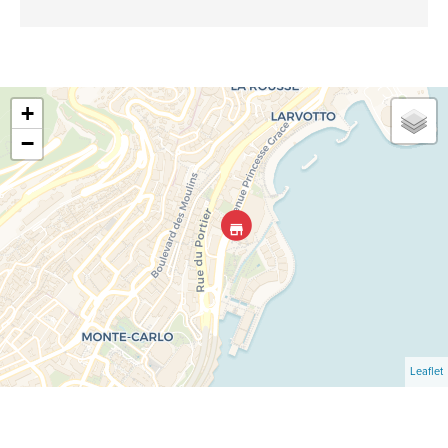
+
−
Leaflet