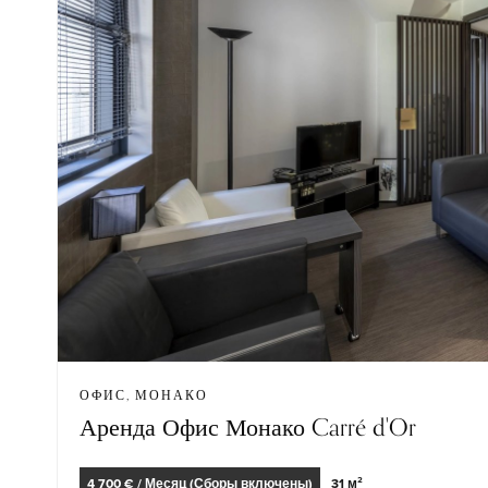
ОФИС, МОНАКО
Аренда Офис Монако Carré d'Or
4 700 € / Месяц (Сборы включены)
31 м²