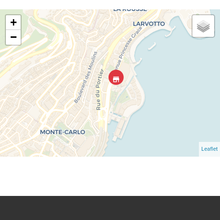
+
−
Leaflet