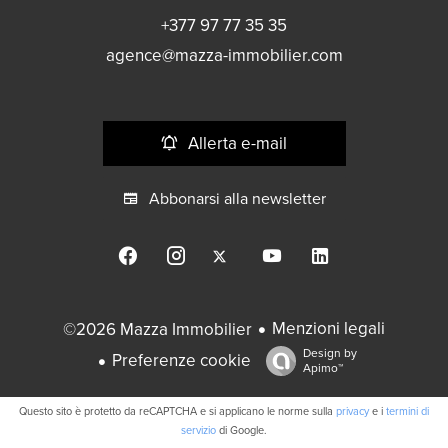
+377 97 77 35 35
agence@mazza-immobilier.com
Allerta e-mail
Abbonarsi alla newsletter
Menzioni legali
©2026 Mazza Immobilier
Design by
Preferenze cookie
Apimo™
Questo sito è protetto da reCAPTCHA e si applicano le norme sulla
privacy
e i
termini di
servizio
di Google.