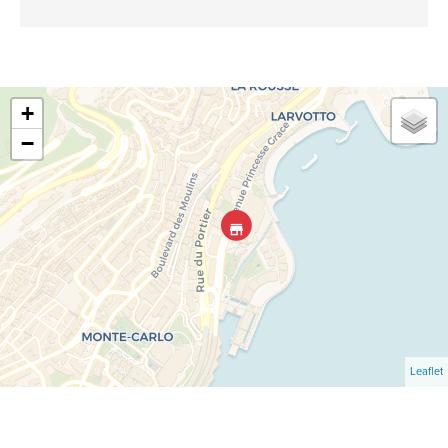
+
−
Leaflet