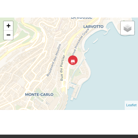
+
−
Leaflet