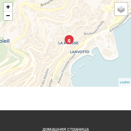
+
−
Leaflet
домашняя страница