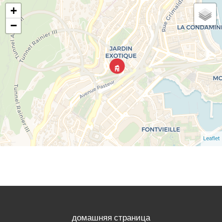
+
−
Leaflet
домашняя страница