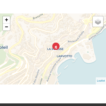
+
−
Leaflet