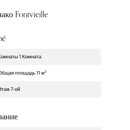
ко Fontvieille
mé
Комнаты
1 Комната
Общая площадь
11 м²
Этаж
7-ой
вание