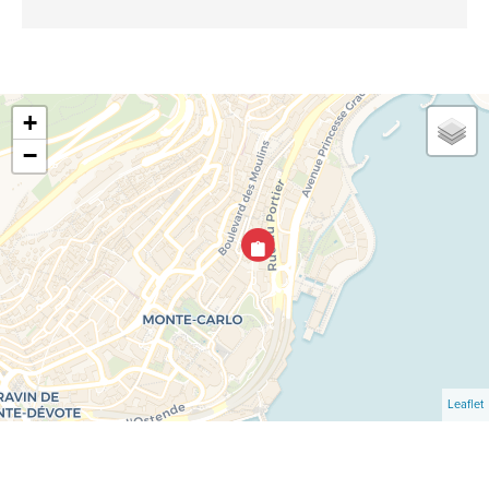
+
−
Leaflet