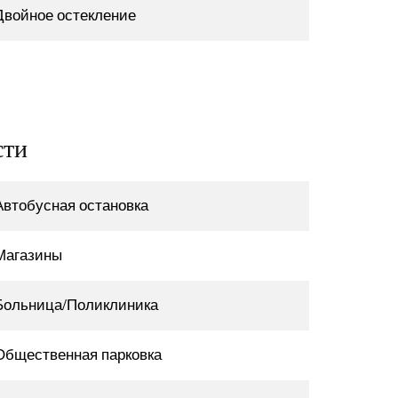
Двойное остекление
сти
Автобусная остановка
Магазины
Больница/Поликлиника
Общественная парковка