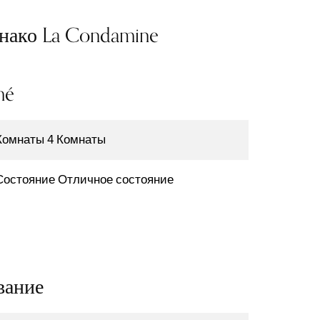
нако La Condamine
mé
Комнаты
4 Комнаты
Состояние
Отличное состояние
вание