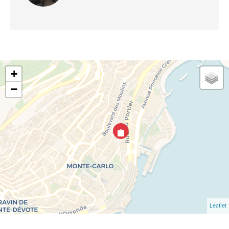
+
−
Leaflet