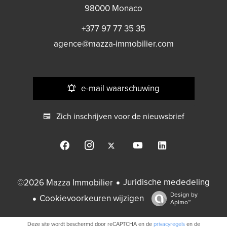
98000
Monaco
+377 97 77 35 35
agence@mazza-immobilier.com
e-mail waarschuwing
Zich inschrijven voor de nieuwsbrief
Juridische mededeling
©2026 Mazza Immobilier
Design by
Cookievoorkeuren wijzigen
Apimo™
Deze site wordt beschermd door reCAPTCHA en de
privacyregels
en de