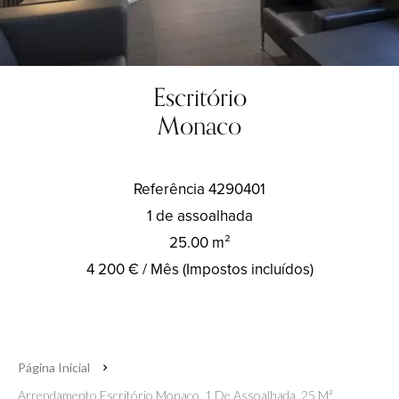
Escritório
Monaco
Referência
4290401
1 de assoalhada
25.00
m²
4 200 € / Mês (Impostos incluídos)
Página Inicial
Arrendamento Escritório Monaco, 1 De Assoalhada, 25 M²,