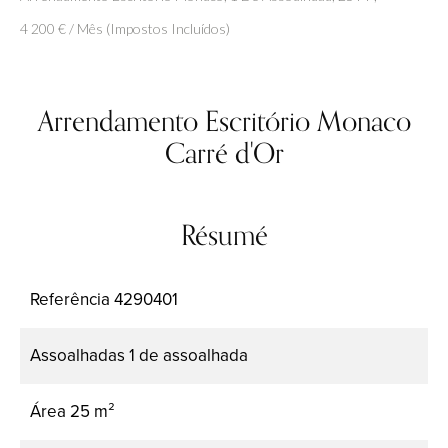
4 200 € / Mês (Impostos Incluídos)
Arrendamento Escritório Monaco
Carré d'Or
Résumé
Referência
4290401
Assoalhadas
1 de assoalhada
Área
25 m²