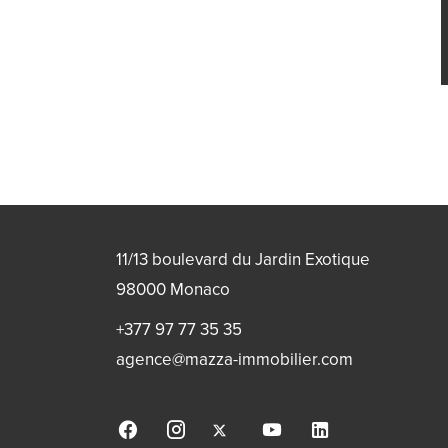
11/13 boulevard du Jardin Exotique
98000
Monaco
+377 97 77 35 35
agence@mazza-immobilier.com