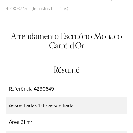
4 700 € / Mês (Impostos Incluídos)
Arrendamento Escritório Monaco
Carré d'Or
Résumé
Referência
4290649
Assoalhadas
1 de assoalhada
Área
31 m²