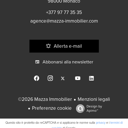
98000
Monaco
+377 97 77 35 35
agence@mazza-immobilier.com
Allerta e-mail
Abbonarsi alla newsletter
Menzioni legali
©2026 Mazza Immobilier
Design by
Preferenze cookie
Apimo™
Questo sito è protetto da reCAPTCHA e si applicano le norme sulla
privacy
e i
termini di