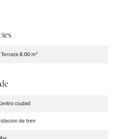
cies
1 Terraza
8.00 m²
 de
Centro ciudad
Estacíon de tren
Mar