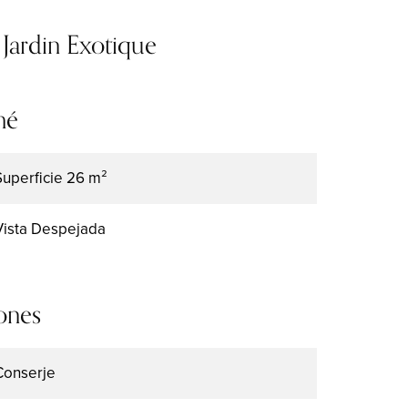
Jardin Exotique
mé
Superficie
26 m²
Vista
Despejada
ones
Conserje