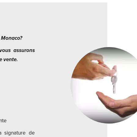
à Monaco?
 vous assurons
e vente.
nte
a signature de