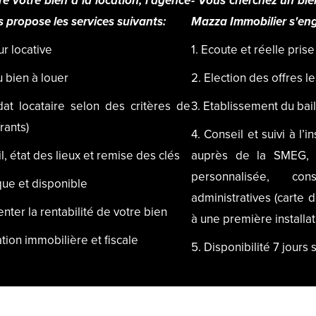
e votre bien à la location, l’agence
- Vous cherchez un bie
 propose les services suivants:
Mazza Immobilier s'en
ur locative
1. Ecoute et réelle pris
du bien à louer
2. Election des offres 
dat locataire selon des critères de
3. Etablissement du bail
rants)
4. Conseil et suivi à l’
l, état des lieux et remise des clés
auprès de la SMEG, 
personnalisée, c
que et disponible
administratives (carte 
ter la rentabilité de votre bien
à une première installa
ation immobilière et fiscale
5. Disponibilité 7 jours