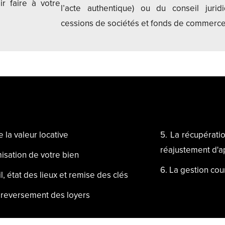
ir faire à votre
l’acte authentique) ou du conseil jurid
cessions de sociétés et fonds de commerce
e la valeur locative
5. La récupérati
réajustement d'a
misation de votre bien
6. La gestion cou
l, état des lieux et remise des clés
e reversement des loyers