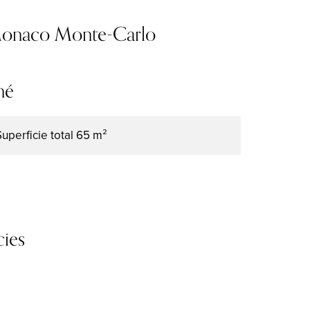
 Monaco Monte-Carlo
mé
Superficie total
65 m²
cies