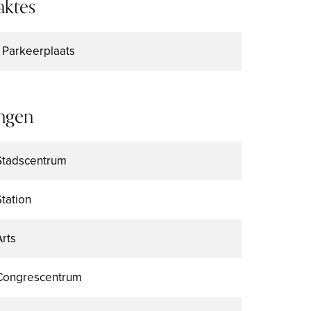
aktes
1 Parkeerplaats
ngen
Stadscentrum
Station
Arts
Congrescentrum