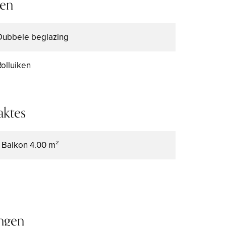
ten
Dubbele beglazing
Rolluiken
aktes
1 Balkon
4.00 m²
ngen