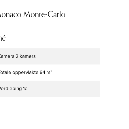
Monaco Monte-Carlo
mé
Kamers
2 kamers
Totale oppervlakte
94 m²
Verdieping
1e