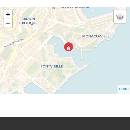
+
−
Leaflet