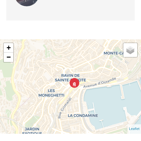
+
−
Leaflet