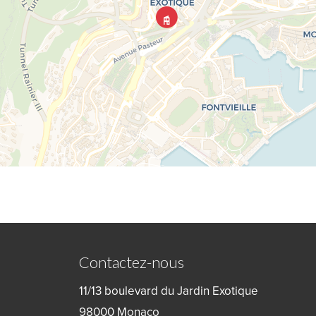
Contactez-nous
11/13 boulevard du Jardin Exotique
98000
Monaco