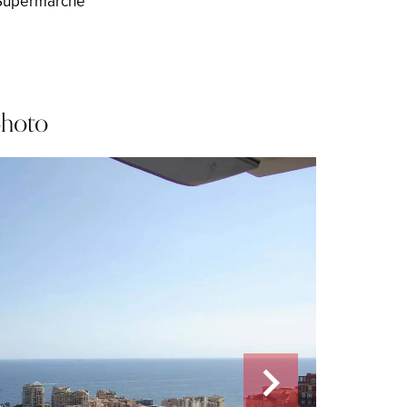
Supermarché
photo