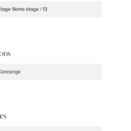
Étage
9ème étage / 13
ions
Concierge
es