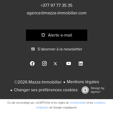
+377 97 77 35 35
agence@mazza-immobilier.com
Alerte e-mail
S’abonner à la newsletter
Mentions légales
©2026 Mazza Immobilier
Design by
Changer ses préférences cookies
Apimo™
Ce site est protégé par reCAPTCHA et les règles de
confidentialité
et les
conditions
d'utilisation
de Google s'appliquent.