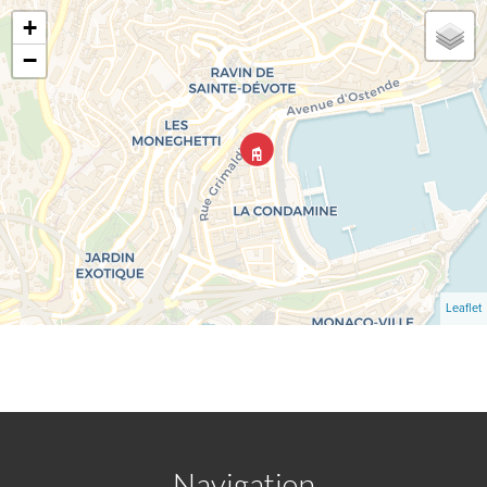
+
−
Leaflet
Navigation