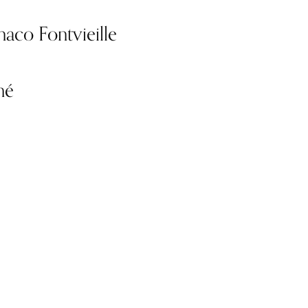
aco Fontvieille
mé