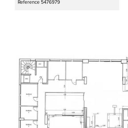
Reference
5476979