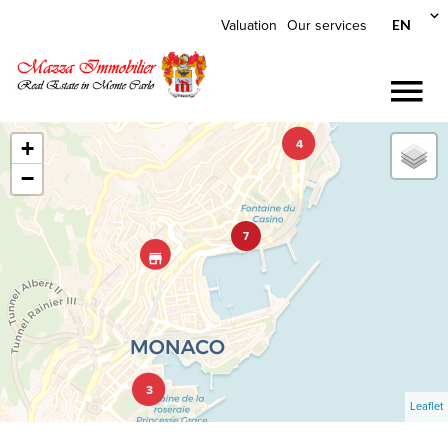
EN
Valuation
Our services
+
4
−
7
3
Leaflet