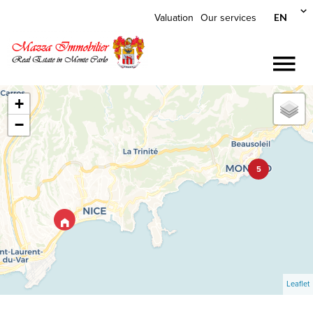
EN
Valuation
Our services
+
−
5
Leaflet