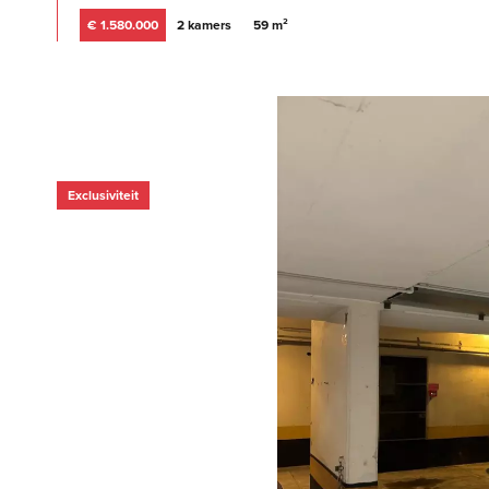
€ 1.580.000
2 kamers
59 m²
Exclusiviteit