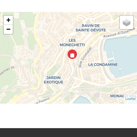
+
−
Leaflet