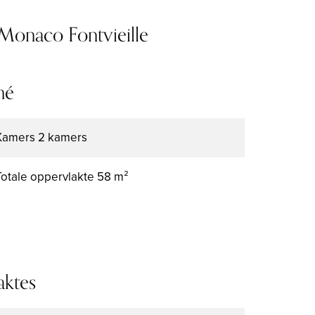
Monaco Fontvieille
mé
Kamers
2 kamers
Totale oppervlakte
58 m²
aktes