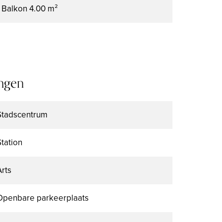
1 Balkon
4.00 m²
ngen
Stadscentrum
Station
Arts
Openbare parkeerplaats