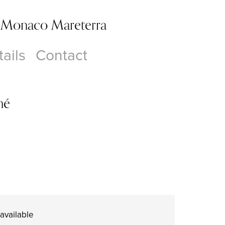
 Monaco Mareterra
ails
Contact
mé
available