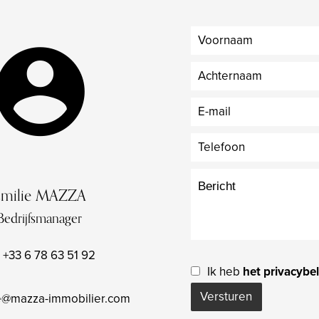
Emilie MAZZA
Bedrijfsmanager
+33 6 78 63 51 92
Ik heb
het privacybel
Versturen
e@mazza-immobilier.com